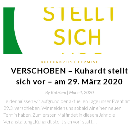
KULTURKREIS
TERMINE
VERSCHOBEN – Kuhardt stellt
sich vor – am 29. März 2020
By
KatHam |
März 4, 2020
Leider müssen wir aufgrund der aktuellen Lage unser Event am
29.3. verschieben. Wir melden uns sobald wir einen neuen
Termin haben. Zum ersten Mal findet in diesem Jahr die
Veranstaltung „Kuhardt stellt sich vor“ statt,…